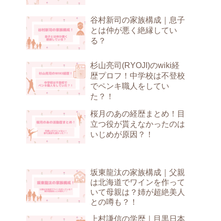
谷村新司の家族構成｜息子
とは仲が悪く絶縁してい
る？
杉山亮司(RYOJI)のwiki経
歴プロフ！中学校は不登校
でペンキ職人をしてい
た？！
桜月のあの経歴まとめ！目
立つ役が貰えなかったのは
いじめが原因？！
坂東龍汰の家族構成｜父親
は北海道でワインを作って
いて母親は？姉が超絶美人
との噂も？！
上村謙信の学歴｜目黒日本