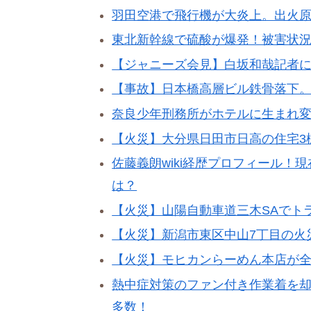
羽田空港で飛行機が大炎上。出火
東北新幹線で硫酸が爆発！被害状
【ジャニーズ会見】白坂和哉記者
【事故】日本橋高層ビル鉄骨落下
奈良少年刑務所がホテルに生まれ
【火災】大分県日田市日高の住宅3
佐藤義朗wiki経歴プロフィール
は？
【火災】山陽自動車道三木SAでト
【火災】新潟市東区中山7丁目の火
【火災】モヒカンらーめん本店が
熱中症対策のファン付き作業着を
多数！