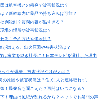
原因は航空機との衝突で被害状況は？
況は？新幹線内に薬品の持ち込みは可能？
に批判殺到？質問内容が酷すぎる？
。現場の場所や被害状況は？
変わる！予約方法や値段は？
棟が燃える。出火原因や被害状況は？
！現在は家業を継ぎ社長に！日本テレビを退社した理由
ラックが爆発！被害状況やけが人は？
災の原因や被害状況は？住民1人と連絡取れず。
全焼！爆発音も聞こえた？再開はいつになる？
却下！理由は風紀が乱れるから？ネットでも疑問の声