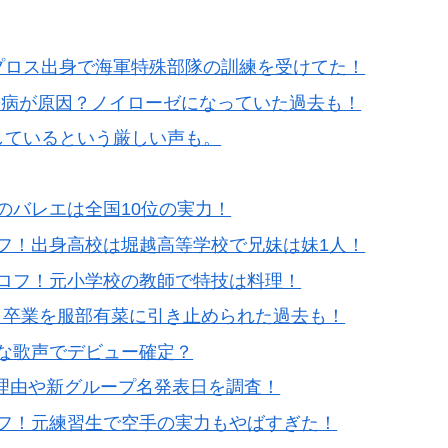
！キプロス出身で海軍特殊部隊の訓練を受けてた！
鬱病が原因？ノイローゼになっていた過去も！
ラしているという厳しい声も。
技のバレエは全国10位の実力！
ロフ！出身高校は堀越高等学校で兄妹は妹1人！
プロフ！元小学校の教師で特技は料理！
は？卒業を服部有菜に引き止められた過去も！
的な歌声でデビュー確定？
改名理由や新グループ名発表日を調査！
ロフ！元練習生で空手の実力もやばすぎた！