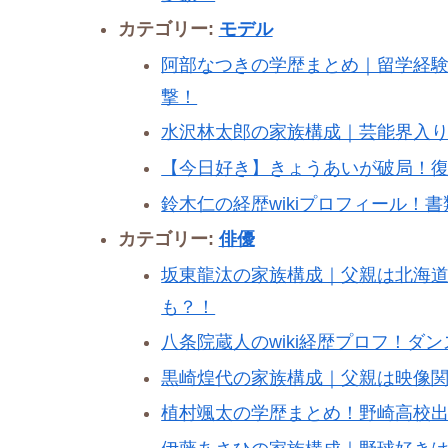
カテゴリー:
モデル
阿部なつきの学歴まとめ｜留学経
撃！
水沢林太郎の家族構成｜芸能界入り
【今日好き】きょうあいが破局！
鈴木仁の経歴wikiプロフィール
カテゴリー:
俳優
坂東龍汰の家族構成｜父親は北海
も？！
八条院蔵人のwiki経歴プロフ！ダ
黒崎煌代の家族構成｜父親は映像
植村颯太の学歴まとめ！野崎高校