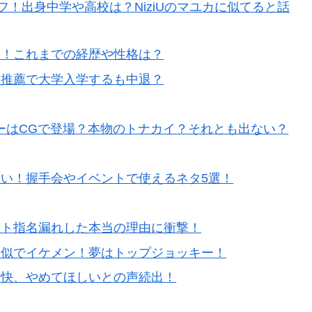
ロフ！出身中学や高校は？NiziUのマユカに似てると話
る！これまでの経歴や性格は？
！推薦で大学入学するも中退？
ッパーはCGで登場？本物のトナカイ？それとも出ない？
い！握手会やイベントで使えるネタ5選！
フト指名漏れした本当の理由に衝撃！
親似でイケメン！夢はトップジョッキー！
不快、やめてほしいとの声続出！