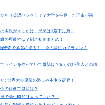
験があり英語ペラペラ！？大学を中退した理由が衝
は両親がきっかけ！兄弟は3歳下に弟！
復縁の可能性は？馴れ初めまとめ！
！書類審査で落選の過去も！今の夢はカメラマン？
道でワインを作っていて母親は？姉が超絶美人との噂
ンスで世界大会優勝の過去や本名を調査！
関係の仕事で母親は？
出身で学生時代は太っていた？！