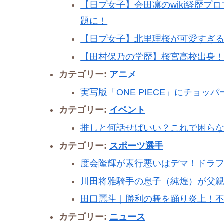
【日プ女子】会田凛のwiki経歴プ
題に！
【日プ女子】北里理桜が可愛すぎ
【田村保乃の学歴】桜宮高校出身
カテゴリー:
アニメ
実写版「ONE PIECE」にチョ
カテゴリー:
イベント
推しと何話せばいい？これで困らな
カテゴリー:
スポーツ選手
度会隆輝が素行悪いはデマ！ドラ
川田将雅騎手の息子（純煌）が父
田口麗斗｜勝利の舞を踊り炎上！
カテゴリー:
ニュース