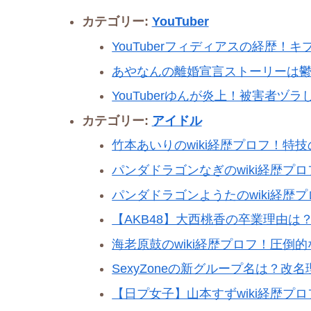
カテゴリー:
YouTuber
YouTuberフィディアスの経歴
あやなんの離婚宣言ストーリーは
YouTuberゆんが炎上！被害者ヅ
カテゴリー:
アイドル
竹本あいりのwiki経歴プロフ！特
パンダドラゴンなぎのwiki経歴プ
パンダドラゴンようたのwiki経歴
【AKB48】大西桃香の卒業理由
海老原鼓のwiki経歴プロフ！圧倒
SexyZoneの新グループ名は？
【日プ女子】山本すずwiki経歴プ