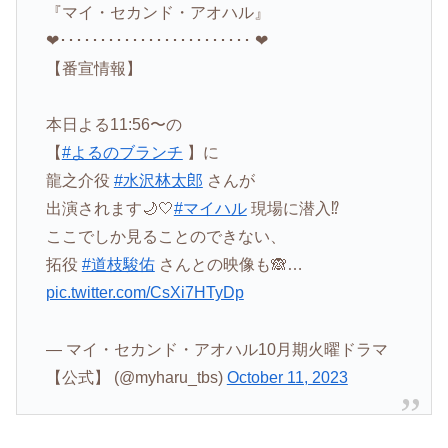
『マイ・セカンド・アオハル』
❤︎････････････････････････ ❤︎
【番宣情報】
本日よる11:56〜の
【
#よるのブランチ
】に
龍之介役
#水沢林太郎
さんが
出演されます🌙🤍
#マイハル
現場に潜入⁉︎
ここでしか見ることのできない、
拓役
#道枝駿佑
さんとの映像も🙈…
pic.twitter.com/CsXi7HTyDp
— マイ・セカンド・アオハル10月期火曜ドラマ
【公式】 (@myharu_tbs)
October 11, 2023