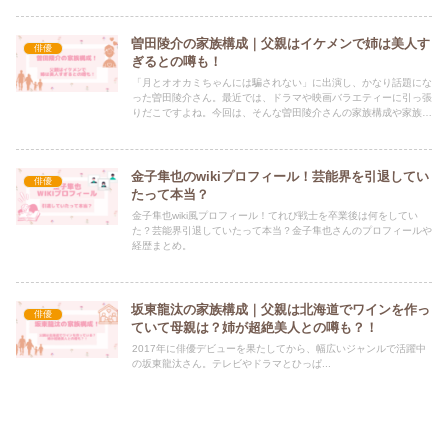
曽田陵介の家族構成｜父親はイケメンで姉は美人す
俳優
ぎるとの噂も！
「月とオオカミちゃんには騙されない」に出演し、かなり話題にな
った曽田陵介さん。最近では、ドラマや映画バラエティーに引っ張
りだこですよね。今回は、そんな曽田陵介さんの家族構成や家族に
ついてまとめていきます。
金子隼也のwikiプロフィール！芸能界を引退してい
俳優
たって本当？
金子隼也wiki風プロフィール！てれび戦士を卒業後は何をしてい
た？芸能界引退していたって本当？金子隼也さんのプロフィールや
経歴まとめ。
坂東龍汰の家族構成｜父親は北海道でワインを作っ
俳優
ていて母親は？姉が超絶美人との噂も？！
2017年に俳優デビューを果たしてから、幅広いジャンルで活躍中
の坂東龍汰さん。テレビやドラマとひっぱ...