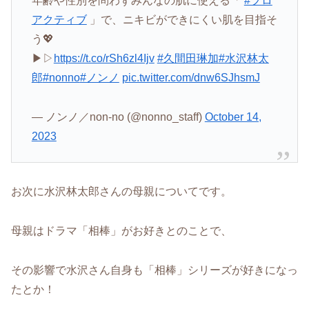
年齢や性別を問わずみんなの肌に使える「
#プロ
アクティブ
」で、ニキビができにくい肌を目指そ
う💖
▶▷
https://t.co/rSh6zl4Ijv
#久間田琳加
#水沢林太
郎
#nonno
#ノンノ
pic.twitter.com/dnw6SJhsmJ
— ノンノ／non-no (@nonno_staff)
October 14,
2023
お次に水沢林太郎さんの母親についてです。
母親はドラマ「相棒」がお好きとのことで、
その影響で水沢さん自身も「相棒」シリーズが好きになっ
たとか！