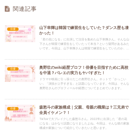
関連記事
山下幸輝は韓国で練習生をしていた？ダンス歴も凄
俳優
かった！
「君の花になる」に出演して注目を集めた山下幸輝さん。そんな山
下さんが韓国で練習生をしていたって本当？という疑問があるみた
いです。今回は、山下幸輝さんは韓国で練習生をしていたのか、な
ぜやめたのかについて調べてまとめていきます。
奥野壮のwiki経歴プロフ！俳優を目指すために高校
俳優
を中退？バレエの実力もヤバすぎた！
ドラマや映画に引っ張りだこの奥野壮さん。ネットで「かっこい
い」「演技が上手すぎる」と話題になっています。今回は、そんな
奥野壮さんのプロフィールや経歴についてまとめていきます。
森愁斗の家族構成｜父親、母親の職業は？三兄弟で
俳優
全員イケメン？！
TikTokで大ブレイクした森愁斗さん。2022年に出演した「君の花
になる」はかなり話題になりましたよね。今回は、そんな彼の家族
構成や家族について紹介していきたいと思います。