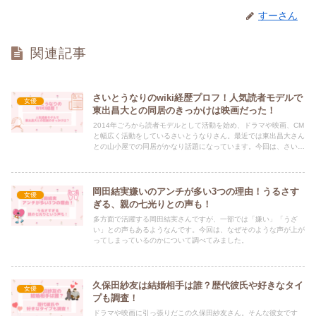
すーさん
関連記事
さいとうなりのwiki経歴プロフ！人気読者モデルで
女優
東出昌大との同居のきっかけは映画だった！
2014年ごろから読者モデルとして活動を始め、ドラマや映画、CM
と幅広く活動をしているさいとうなりさん。最近では東出昌大さん
との山小屋での同居がかなり話題になっています。今回は、さいと
うなりさんの経歴について調べてまとめていきます。
岡田結実嫌いのアンチが多い3つの理由！うるさす
女優
ぎる、親の七光りとの声も！
多方面で活躍する岡田結実さんですが、一部では「嫌い」「うざ
い」との声もあるようなんです。今回は、なぜそのような声が上が
ってしまっているのかについて調べてみました。
久保田紗友は結婚相手は誰？歴代彼氏や好きなタイ
女優
プも調査！
ドラマや映画に引っ張りだこの久保田紗友さん。そんな彼女です