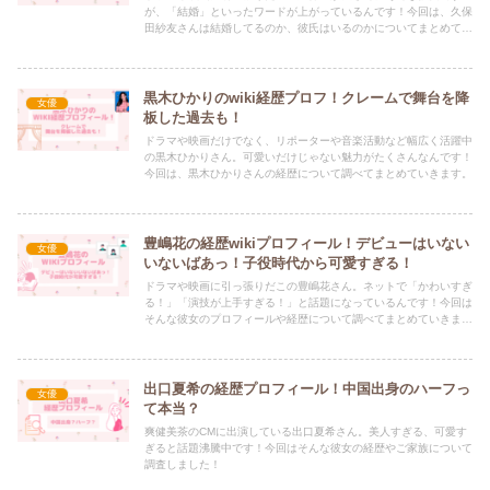
が、「結婚」といったワードが上がっているんです！今回は、久保
田紗友さんは結婚してるのか、彼氏はいるのかについてまとめてい
きます。
黒木ひかりのwiki経歴プロフ！クレームで舞台を降
女優
板した過去も！
ドラマや映画だけでなく、リポーターや音楽活動など幅広く活躍中
の黒木ひかりさん。可愛いだけじゃない魅力がたくさんなんです！
今回は、黒木ひかりさんの経歴について調べてまとめていきます。
豊嶋花の経歴wikiプロフィール！デビューはいない
女優
いないばあっ！子役時代から可愛すぎる！
ドラマや映画に引っ張りだこの豊嶋花さん。ネットで「かわいすぎ
る！」「演技が上手すぎる！」と話題になっているんです！今回は
そんな彼女のプロフィールや経歴について調べてまとめていきま
す。
出口夏希の経歴プロフィール！中国出身のハーフっ
女優
て本当？
爽健美茶のCMに出演している出口夏希さん。美人すぎる、可愛す
ぎると話題沸騰中です！今回はそんな彼女の経歴やご家族について
調査しました！