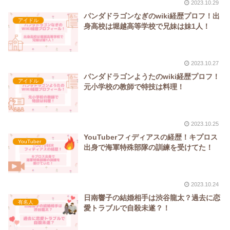
2023.10.29
パンダドラゴンなぎのwiki経歴プロフ！出
アイドル
身高校は堀越高等学校で兄妹は妹1人！
2023.10.27
パンダドラゴンようたのwiki経歴プロフ！
アイドル
元小学校の教師で特技は料理！
2023.10.25
YouTuberフィディアスの経歴！キプロス
YouTuber
出身で海軍特殊部隊の訓練を受けてた！
2023.10.24
日南響子の結婚相手は渋谷龍太？過去に恋
有名人
愛トラブルで自殺未遂？！