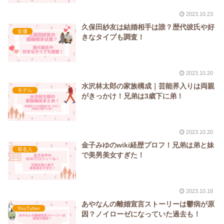
2023.10.23
久保田紗友は結婚相手は誰？歴代彼氏や好
女優
きなタイプも調査！
2023.10.20
水沢林太郎の家族構成｜芸能界入りは両親
モデル
がきっかけ！兄弟は3歳下に弟！
2023.10.20
金子みゆのwiki経歴プロフ！兄弟は弟と妹
有名人
で美男美女すぎた！
2023.10.18
あやなんの離婚宣言ストーリーは鬱病が原
YouTuber
因？ノイローゼになっていた過去も！