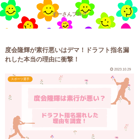
すーさんブログ
度会隆輝が素行悪いはデマ！ドラフト指名漏
れした本当の理由に衝撃！
2023.10.29
スポーツ選手