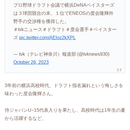
プロ野球ドラフト会議で横浜DeNAベイスターズ
は３球団競合の末、１位でENEOSの度会隆輝外
野手の交渉権を獲得した。
＃tvkニュース＃ドラフト＃度会選手＃ベイスター
ズ
pic.twitter.com/AEloz2kXPL
— tvk（テレビ神奈川）報道部 (@tvknews930)
October 26, 2023
3年前の横浜高校時代、ドラフト指名漏れという悔しさを
味わった度会隆輝さん。
侍ジャパンU−15代表入りを果たし、高校時代は1年生の夏
から活躍するなど、