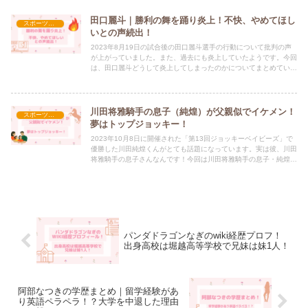
田口麗斗｜勝利の舞を踊り炎上！不快、やめてほし
スポーツ選手
いとの声続出！
2023年8月19日の試合後の田口麗斗選手の行動について批判の声
が上がっていました。また、過去にも炎上していたようです。今回
は、田口麗斗どうして炎上してしまったのかについてまとめていき
ます。
川田将雅騎手の息子（純煌）が父親似でイケメン！
スポーツ選手
夢はトップジョッキー！
2023年10月8日に開催された「第13回ジョッキーベイビーズ」で
優勝した川田純煌くんがとても話題になっています。実は彼、川田
将雅騎手の息子さんなんです！今回は川田将雅騎手の息子・純煌く
んについてまとめていきます。
パンダドラゴンなぎのwiki経歴プロフ！
出身高校は堀越高等学校で兄妹は妹1人！
阿部なつきの学歴まとめ｜留学経験があ
り英語ペラペラ！？大学を中退した理由