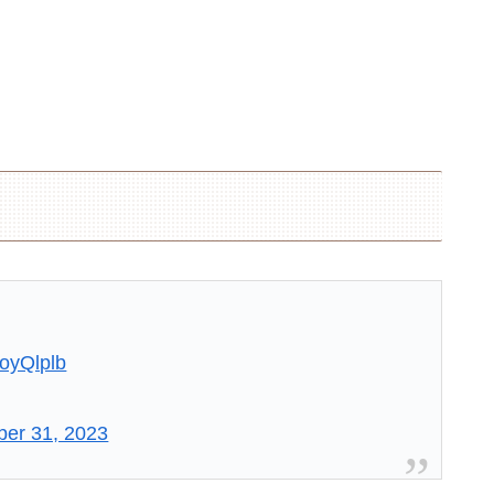
QoyQlplb
er 31, 2023