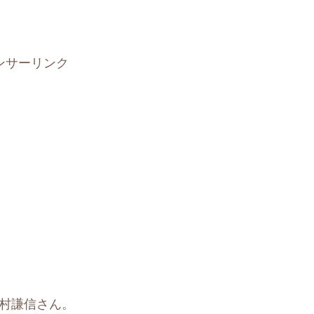
ンサーリンク
上村謙信さん。