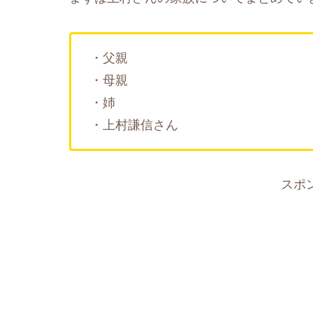
・父親
・母親
・姉
・上村謙信さん
スポ