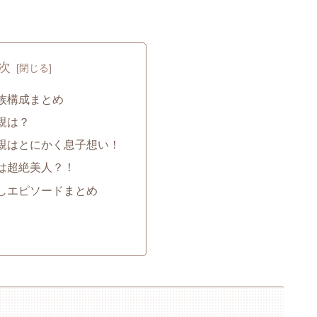
次
族構成まとめ
親は？
親はとにかく息子想い！
は超絶美人？！
しエピソードまとめ