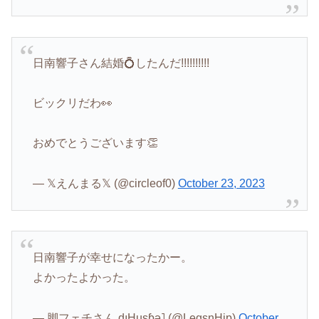
日南響子さん結婚💍したんだ!!!!!!!!!!
ビックリだわ👀
おめでとうございます👏
— ‎𝕏えんまる‎𝕏 (@circleof0)
October 23, 2023
日南響子が幸せになったかー。
よかったよかった。
— 脚フェチさん dıHusɓǝ˥ (@LegsnHip)
October