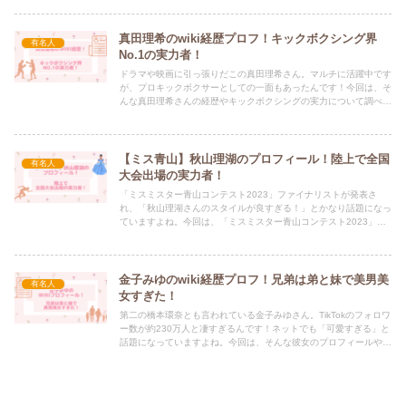
真田理希のwiki経歴プロフ！キックボクシング界
有名人
No.1の実力者！
ドラマや映画に引っ張りだこの真田理希さん。マルチに活躍中です
が、プロキックボクサーとしての一面もあったんです！今回は、そ
んな真田理希さんの経歴やキックボクシングの実力について調べて
まとめていきます。
【ミス青山】秋山理湖のプロフィール！陸上で全国
有名人
大会出場の実力者！
「ミスミスター青山コンテスト2023」ファイナリストが発表さ
れ、「秋山理湖さんのスタイルが良すぎる！」とかなり話題になっ
ていますよね。今回は、「ミスミスター青山コンテスト2023」フ
ァイナリストの秋山理湖さんについてまとめていきます。
金子みゆのwiki経歴プロフ！兄弟は弟と妹で美男美
有名人
女すぎた！
第二の橋本環奈とも言われている金子みゆさん。TikTokのフォロワ
ー数が約230万人と凄すぎるんです！ネットでも「可愛すぎる」と
話題になっていますよね。今回は、そんな彼女のプロフィールや経
歴についてまとめていきます。