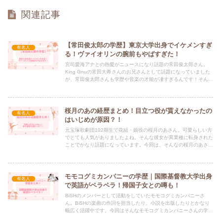
関連記事
【常田俊太郎の学歴】東京大学出身でイケメンすぎ
有名人
る！ヴァイオリンの腕前もやばすぎた！
宮司愛海アナとの熱愛がニュースになり話題の常田俊太郎さん。
King Gnuの常田大希さんのお兄さんとして話題になっていました
が、常田俊太郎さんも学歴や音楽の才能が凄すぎるんです！そんな
彼の学歴についてまとめていきます。
桜月のあの経歴まとめ！目立つ役が貰えなかったの
有名人
はいじめが原因？！
元宝塚歌劇団102期生で花組・娘役の桜月のあさん。可愛らしい方
でとても人気がありましたよね。そんな彼女が異業種に転身された
ことでかなり話題になっています。今回は、そんなの桜月のあさん
の宝塚時代の活動歴について調べてまとめていきます。
モモコグミカンパニーの学歴｜国際基督教大学出身
有名人
で英語がペラペラ！帰国子女との噂も！
BiSHのメンバーとして活動をしていたモモコグミカンパニーさ
ん。BiSHの楽曲の作詞を担当したり、小説を出版したりとかなり
幅広く活躍中です。今回はそんなモモコグミカンパニーさんの学歴
について調べてまとめていきます。