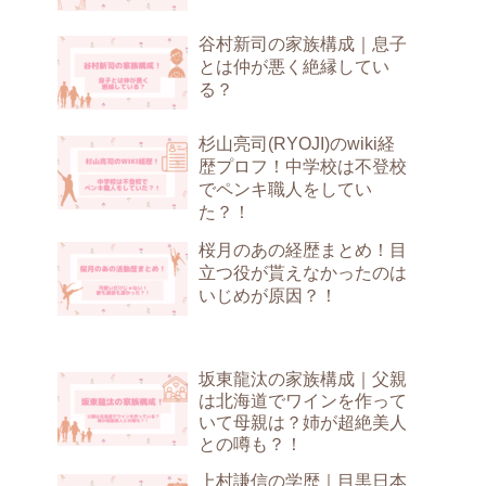
谷村新司の家族構成｜息子
とは仲が悪く絶縁してい
る？
杉山亮司(RYOJI)のwiki経
歴プロフ！中学校は不登校
でペンキ職人をしてい
た？！
桜月のあの経歴まとめ！目
立つ役が貰えなかったのは
いじめが原因？！
坂東龍汰の家族構成｜父親
は北海道でワインを作って
いて母親は？姉が超絶美人
との噂も？！
上村謙信の学歴｜目黒日本