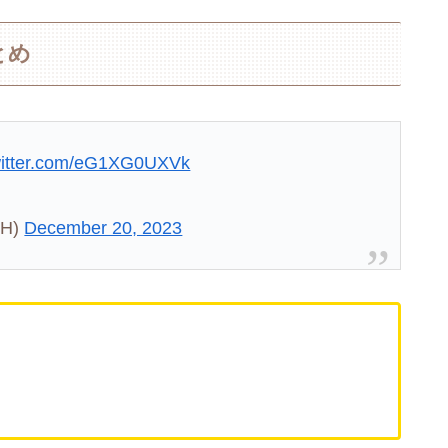
とめ
twitter.com/eG1XG0UXVk
H)
December 20, 2023