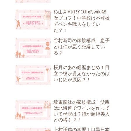
杉山亮司(RYOJI)のwiki経
歴プロフ！中学校は不登校
でペンキ職人をしてい
た？！
谷村新司の家族構成｜息子
とは仲が悪く絶縁してい
る？
桜月のあの経歴まとめ！目
立つ役が貰えなかったのは
いじめが原因？！
坂東龍汰の家族構成｜父親
は北海道でワインを作って
いて母親は？姉が超絶美人
との噂も？！
上村謙信の学歴｜目黒日本