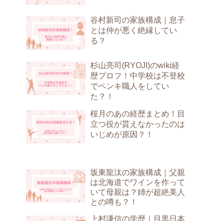
谷村新司の家族構成｜息子
とは仲が悪く絶縁してい
る？
杉山亮司(RYOJI)のwiki経
歴プロフ！中学校は不登校
でペンキ職人をしてい
た？！
桜月のあの経歴まとめ！目
立つ役が貰えなかったのは
いじめが原因？！
坂東龍汰の家族構成｜父親
は北海道でワインを作って
いて母親は？姉が超絶美人
との噂も？！
上村謙信の学歴｜目黒日本