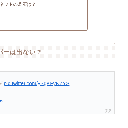
へのネットの反応は？
ッパーは出ない？
が
pic.twitter.com/ySgKFyNZYS
19